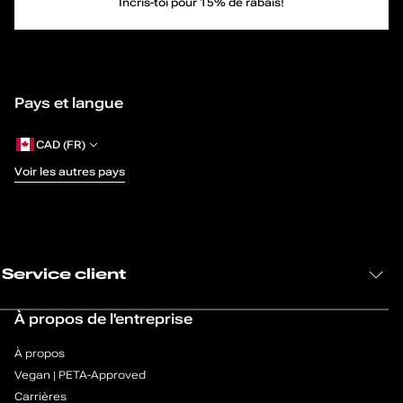
g
Incris-toi pour 15% de rabais!
Freshh_h
Gilroy
é
Freshh_h
Singleton
t
Eastman
Singleton_h
Pays et langue
Britton
a
Pallisade
Villanueva
l
CAD (FR)
Freshh_h
Freshh_h
Voir les autres pays
i
Eastman
Dunkirck
Poirier
e
Singleton_h
Singleton
n
Corbett
Service client
s
À propos de l'entreprise
p
À propos
o
Vegan | PETA-Approved
Carrières