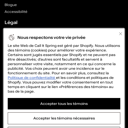
u
Blogue
r
Accessibilité
Légal
h
Avis Légal
o
Nous respectons votre vie privée
Politique de confidencialité
Le site Web de Call It Spring est géré par Shopify. Nous utilisons
m
Préférences en matière de cookies
des témoins (cookies) pour améliorer votre expérience.
Transparence de la chaîne d’approvisionnement
Certains sont jugés essentiels par Shopify et ne peuvent pas
m
être désactivés; d’autres sont facultatifs et servent à
Cookie Policy
personnaliser votre visite, notamment en ce qui concerne la
Politique de vidéo surveillance
publicité. Vos choix peuvent avoir une incidence sur le
e
fonctionnement du site. Pour en savoir plus, consultez la
Politique de confidentialité
et les conditions et politiques de
s
Shopify. Vous pouvez modifier votre consentement en tout
temps en cliquant sur le lien «Préférences des témoins» au
bas de la page.
—
Accepter tous les témoins
15 % DE
P
RABAIS
a
©2005-2026 Le Groupe Aldo Inc. Tous droits réservés
Accepter les témoins nécessaires
Modes