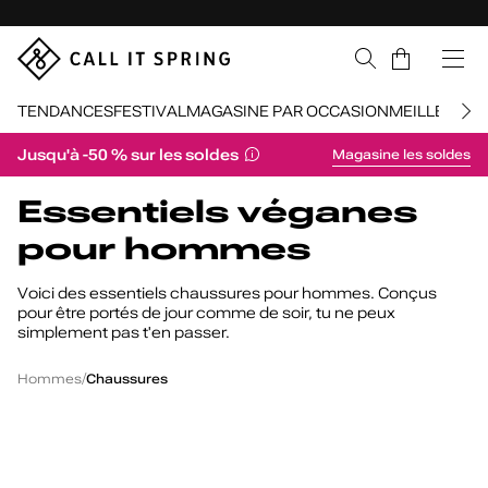
Sauter la navigation
Panier
TENDANCES
FESTIVAL
MAGASINE PAR OCCASION
MEILLEURS 
Jusqu'à -50 % sur les soldes
Magasine les soldes
Retour à la navigation
Essentiels véganes
pour hommes
Voici des essentiels chaussures pour hommes. Conçus
pour être portés de jour comme de soir, tu ne peux
simplement pas t'en passer.
Essentiels
végétaliens
/
/
Hommes
Chaussures
pour
hommes
Freshh_h
E
Ashtonn
Freshh_h