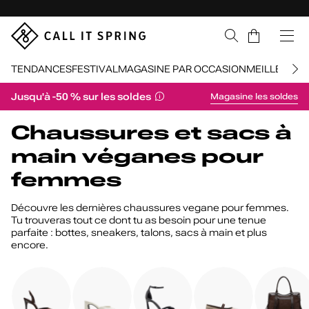
Sauter la navigation
Panier
TENDANCES
FESTIVAL
MAGASINE PAR OCCASION
MEILLEURS 
Jusqu'à -50 % sur les soldes
Magasine les soldes
Retour à la navigation
Chaussures et sacs à
main véganes pour
femmes
Découvre les dernières chaussures vegane pour femmes.
Tu trouveras tout ce dont tu as besoin pour une tenue
parfaite : bottes, sneakers, talons, sacs à main et plus
encore.