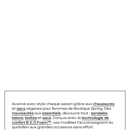
u
Samantha
Daliaa
Cluelesss
s
Cluelesss
Elliette
s
Vicki
Rhodde
u
Oliviette
Birdie
Merisa
r
Aliccia
Zayra
e
Aliccia
Lydiia
s
Elianaa
Kaiaa
e
Bettiie
Adia
Sollenne
t
Kaiaa
Avance avec style chaque saison grâce aux
chaussures
Journie
et
sacs
véganes pour femmes de Boutique Spring. Des
s
Adia
nouveautés
aux
essentiels
, découvre tout :
sandales
,
talons
,
bottes
et
sacs
. Conçus avec la
technologie de
Tamera
a
confort B.E.D Foam™
, ces modèles t’accompagnent du
Vicki
quotidien aux grandes occasions sans effort.
Ryker