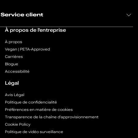
n
Service client
e
À propos de l'entreprise
s
À propos
p
Vegan | PETA-Approved
o
Carrières
Blogue
u
Accessibilité
r
Légal
f
Avis Légal
Politique de confidencialité
e
Préférences en matière de cookies
Transparence de la chaîne d’approvisionnement
m
Cookie Policy
m
Politique de vidéo surveillance