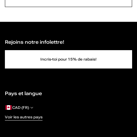
c
Merisa
Mesmerize
Wynonah
s
Vicki
Kaiaa
à
Evelyynn
Ashtynn
Rejoins notre infolettre!
m
Adia
Daliaa
Zaydan
a
Opaelle
Incris-toi pour 15% de rabais!
Samantha
i
Tatiannaa
n
v
Pays et langue
é
CAD (FR)
Voir les autres pays
g
a