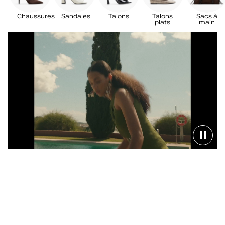
Chaussures
Chaussures
Sandales
Talons
Talons
Sacs à
et sacs à
plats
main
main
/
véganes
pour
femmes​
Cassi
C
Britnay
Janeyy
h
Daliaa
Cassi
a
Ashanti
Birdie