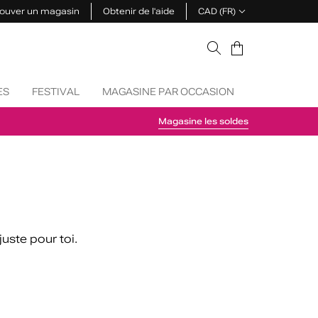
ouver un magasin
Obtenir de l'aide
CAD (FR)
Panier
ES
FESTIVAL
MAGASINE PAR OCCASION
MEILLEURS
Magasine les soldes
uste pour toi.