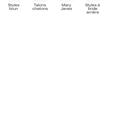
Styles
Talons
Mary
Styles à
brun
chatons
Janes
bride
arrière