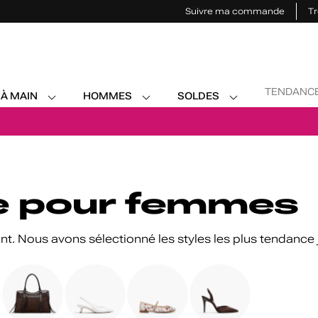
Suivre ma commande
Tr
Sauter la navigation
TENDANC
 À MAIN
HOMMES
SOLDES
Retour à la navigation
e pour femmes
. Nous avons sélectionné les styles les plus tendance j